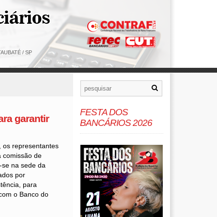
AUBATÉ / SP
FESTA DOS
ra garantir
BANCÁRIOS 2026
, os representantes
 comissão de
-se na sede da
ados por
stência, para
 com o Banco do