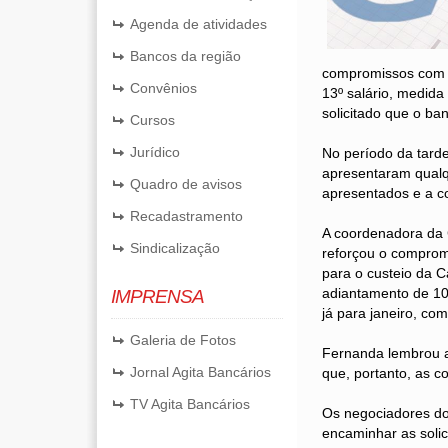
Agenda de atividades
Bancos da região
compromissos com o
Convênios
13º salário, medida 
solicitado que o ba
Cursos
Jurídico
No período da tarde
apresentaram qualq
Quadro de avisos
apresentados e a co
Recadastramento
A coordenadora da 
Sindicalização
reforçou o comprom
para o custeio da C
adiantamento de 10 
IMPRENSA
já para janeiro, co
Galeria de Fotos
Fernanda lembrou ai
Jornal Agita Bancários
que, portanto, as 
TV Agita Bancários
Os negociadores d
encaminhar as solic