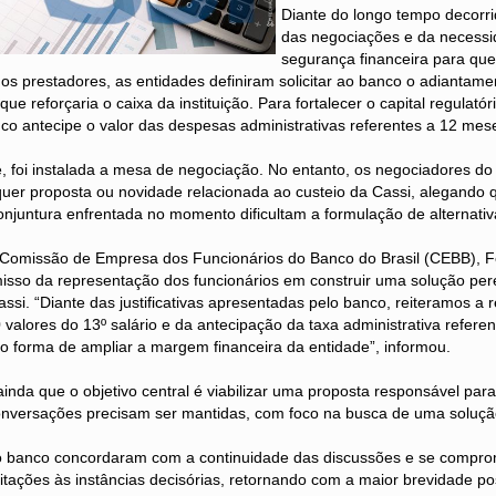
Diante do longo tempo decorri
das negociações e da necessi
segurança financeira para que
s prestadores, as entidades definiram solicitar ao banco o adiantame
que reforçaria o caixa da instituição. Para fortalecer o capital regulat
nco antecipe o valor das despesas administrativas referentes a 12 mes
, foi instalada a mesa de negociação. No entanto, os negociadores d
uer proposta ou novidade relacionada ao custeio da Cassi, alegando 
njuntura enfrentada no momento dificultam a formulação de alternativ
Comissão de Empresa dos Funcionários do Banco do Brasil (CEBB), 
isso da representação dos funcionários em construir uma solução per
assi. “Diante das justificativas apresentadas pelo banco, reiteramos a 
valores do 13º salário e da antecipação da taxa administrativa refere
mo forma de ampliar a margem financeira da entidade”, informou.
nda que o objetivo central é viabilizar uma proposta responsável para
conversações precisam ser mantidas, com foco na busca de uma solução
o banco concordaram com a continuidade das discussões e se compr
itações às instâncias decisórias, retornando com a maior brevidade p