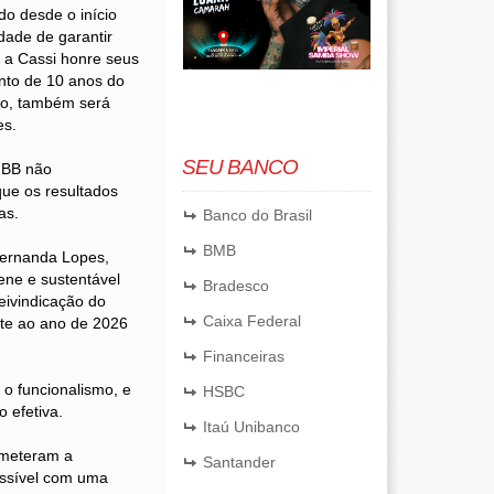
do desde o início
dade de garantir
 a Cassi honre seus
nto de 10 anos do
ório, também será
es.
SEU BANCO
o BB não
que os resultados
as.
Banco do Brasil
BMB
Fernanda Lopes,
ene e sustentável
Bradesco
reivindicação do
Caixa Federal
nte ao ano de 2026
Financeiras
 o funcionalismo, e
HSBC
 efetiva.
Itaú Unibanco
ometeram a
Santander
ossível com uma