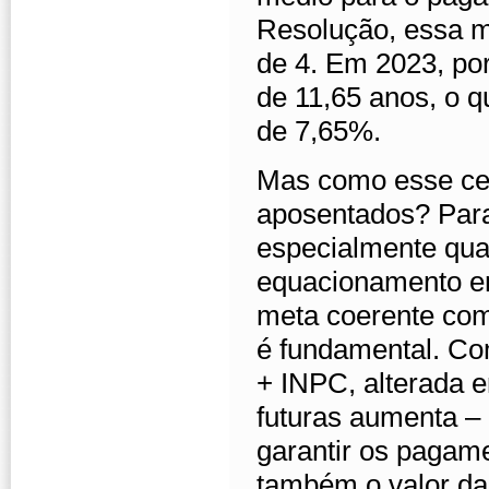
Resolução, essa m
de 4. Em 2023, po
de 11,65 anos, o 
de 7,65%.
Mas como esse cená
aposentados? Para
especialmente quan
equacionamento em
meta coerente com 
é fundamental. Co
+ INPC, alterada e
futuras aumenta – 
garantir os pagame
também o valor das