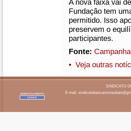
A nova faixa vai 
Fundação tem uma 
permitido. Isso a
preservem o equilí
participantes.
Fonte:
Campanha 
• Veja outras notíc
SINDICATO D
E-mail:
sindicatobancariostaubate@gm