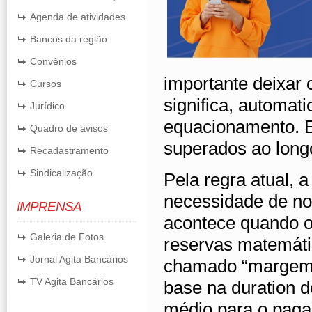
Agenda de atividades
Bancos da região
Convênios
importante deixar 
Cursos
significa, automa
Jurídico
equacionamento. E
Quadro de avisos
superados ao long
Recadastramento
Sindicalização
Pela regra atual,
necessidade de nov
IMPRENSA
acontece quando o
Galeria de Fotos
reservas matemátic
Jornal Agita Bancários
chamado “margem d
TV Agita Bancários
base na duration 
médio para o paga