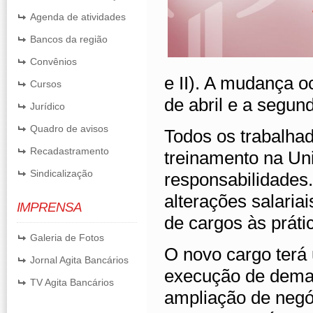
Agenda de atividades
Bancos da região
Convênios
e II). A mudança o
Cursos
de abril e a segun
Jurídico
Quadro de avisos
Todos os trabalha
Recadastramento
treinamento na Un
Sindicalização
responsabilidades
alterações salariai
IMPRENSA
de cargos às prát
Galeria de Fotos
O novo cargo terá
Jornal Agita Bancários
execução de deman
TV Agita Bancários
ampliação de negó