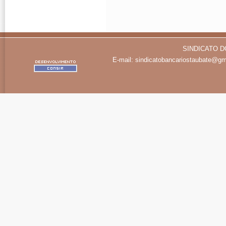
SINDICATO D
E-mail:
sindicatobancariostaubate@gm